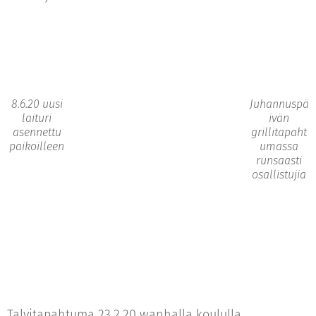
8.6.20 uusi
Juhannuspä
laituri
ivän
asennettu
grillitapaht
paikoilleen
umassa
runsaasti
osallistujia
Talvitapahtuma 23.2.20 wanhalla koululla.