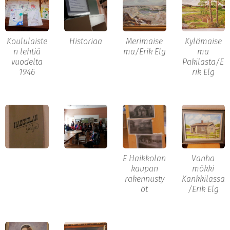
Koululaiste
Historiaa
Merimaise
Kylämaise
n lehtiä
ma/Erik Elg
ma
vuodelta
Pakilasta/E
1946
rik Elg
E Haikkolan
Vanha
kaupan
mökki
rakennusty
Kankkilassa
öt
/Erik Elg