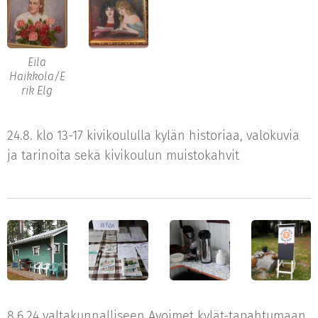
Eila
Haikkola/E
rik Elg
24.8. klo 13-17 kivikoululla kylän historiaa, valokuvia
ja tarinoita sekä kivikoulun muistokahvit
8.6.24 valtakunnalliseen Avoimet kylät-tapahtumaan