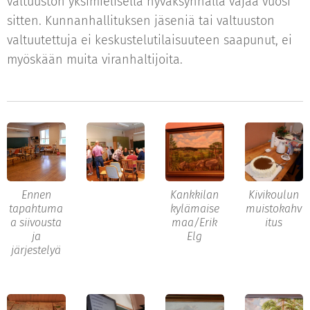
valtuuston yksimielisellä hyväksynnällä vajaa vuosi
sitten. Kunnanhallituksen jäseniä tai valtuuston
valtuutettuja ei keskustelutilaisuuteen saapunut, ei
myöskään muita viranhaltijoita.
Ennen
Kankkilan
Kivikoulun
tapahtuma
kylämaise
muistokahv
a siivousta
maa/Erik
itus
ja
Elg
järjestelyä